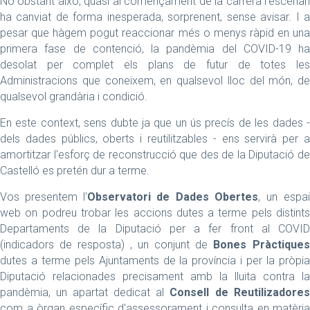
No obstant això, quasi al començament de la carrera l'escenari
ha canviat de forma inesperada, sorprenent, sense avisar. I a
pesar que hàgem pogut reaccionar més o menys ràpid en una
primera fase de contenció, la pandèmia del COVID-19 ha
desolat per complet els plans de futur de totes les
Administracions que coneixem, en qualsevol lloc del món, de
qualsevol grandària i condició.
En este context, sens dubte ja que un ús precís de les dades -
dels dades públics, oberts i reutilitzables - ens servirà per a
amortitzar l'esforç de reconstrucció que des de la Diputació de
Castelló es pretén dur a terme.
Vos presentem l'
Observatori de Dades Obertes
, un espai
web on podreu trobar les accions dutes a terme pels distints
Departaments de la Diputació per a fer front al COVID
(indicadors de resposta) , un conjunt de
Bones Pràctiques
dutes a terme pels Ajuntaments de la província i per la pròpia
Diputació relacionades precisament amb la lluita contra la
pandèmia, un apartat dedicat al
Consell de Reutilizadores
com a òrgan específic d'assessorament i consulta en matèria