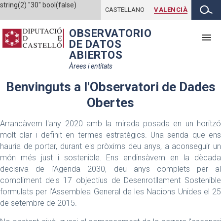
string(2) "30" bool(false)
CASTELLANO
VALENCIÀ
OBSERVATORIO
DE DATOS
ABIERTOS
Àrees i entitats
Benvinguts a l'Observatori de Dades
Obertes
Arrancàvem l'any 2020 amb la mirada posada en un horitzó
molt clar i definit en termes estratègics. Una senda que ens
hauria de portar, durant els pròxims deu anys, a aconseguir un
món més just i sostenible. Ens endinsàvem en la dècada
decisiva de l'Agenda 2030, deu anys complets per al
compliment dels 17 objectius de Desenrotllament Sostenible
formulats per l'Assemblea General de les Nacions Unides el 25
de setembre de 2015.